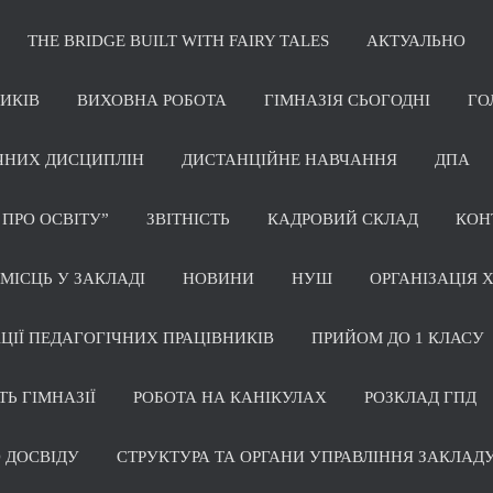
THE BRIDGE BUILT WITH FAIRY TALES
АКТУАЛЬНО
НИКІВ
ВИХОВНА РОБОТА
ГІМНАЗІЯ СЬОГОДНІ
ГО
ЧНИХ ДИСЦИПЛІН
ДИСТАНЦІЙНЕ НАВЧАННЯ
ДПА
 ПРО ОСВІТУ”
ЗВІТНІСТЬ
КАДРОВИЙ СКЛАД
КОН
МІСЦЬ У ЗАКЛАДІ
НОВИНИ
НУШ
ОРГАНІЗАЦІЯ 
ЦІЇ ПЕДАГОГІЧНИХ ПРАЦІВНИКІВ
ПРИЙОМ ДО 1 КЛАСУ
ТЬ ГІМНАЗІЇ
РОБОТА НА КАНІКУЛАХ
РОЗКЛАД ГПД
 ДОСВІДУ
СТРУКТУРА ТА ОРГАНИ УПРАВЛІННЯ ЗАКЛАДУ