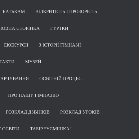
БАТЬКАМ
ВІДКРИТІСТЬ І ПРОЗОРІСТЬ
ЛОВНА СТОРІНКА
ГУРТКИ
ЕКСКУРСІЇ
З ІСТОРІЇ ГІМНАЗІЇ
ТАКТИ
МУЗЕЙ
ХАРЧУВАННЯ
ОСВІТНІЙ ПРОЦЕС
ПРО НАШУ ГІМНАЗІЮ
РОЗКЛАД ДЗВІНКІВ
РОЗКЛАД УРОКІВ
 ОСВІТИ
ТАБІР “УСМІШКА”