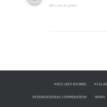
Що в вас на думці?
#3621 (БЕЗ НАЗВИ)
#134 (
INTERNATIONAL COOPERATION
NEWS