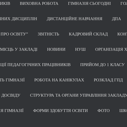
НИКІВ
ВИХОВНА РОБОТА
ГІМНАЗІЯ СЬОГОДНІ
ГО
ЧНИХ ДИСЦИПЛІН
ДИСТАНЦІЙНЕ НАВЧАННЯ
ДПА
 ПРО ОСВІТУ”
ЗВІТНІСТЬ
КАДРОВИЙ СКЛАД
КОН
МІСЦЬ У ЗАКЛАДІ
НОВИНИ
НУШ
ОРГАНІЗАЦІЯ 
ЦІЇ ПЕДАГОГІЧНИХ ПРАЦІВНИКІВ
ПРИЙОМ ДО 1 КЛАСУ
ТЬ ГІМНАЗІЇ
РОБОТА НА КАНІКУЛАХ
РОЗКЛАД ГПД
 ДОСВІДУ
СТРУКТУРА ТА ОРГАНИ УПРАВЛІННЯ ЗАКЛАДУ
Я ГІМНАЗІЇ
ФОРМИ ЗДОБУТТЯ ОСВІТИ
ФОТО
ШК