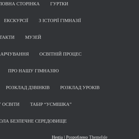
ЛОВНА СТОРІНКА
ГУРТКИ
ЕКСКУРСІЇ
З ІСТОРІЇ ГІМНАЗІЇ
ТАКТИ
МУЗЕЙ
ХАРЧУВАННЯ
ОСВІТНІЙ ПРОЦЕС
ПРО НАШУ ГІМНАЗІЮ
РОЗКЛАД ДЗВІНКІВ
РОЗКЛАД УРОКІВ
 ОСВІТИ
ТАБІР “УСМІШКА”
ОЛА БЕЗПЕЧНЕ СЕРЕДОВИЩЕ
Hestia | Розроблено
ThemeIsle