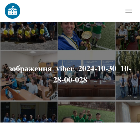
П
Е
Р
Е
М
К
Н
зображення_viber_2024-10-30_10-
У
28-00-028
Т
И
Н
А
В
І
Г
А
Ц