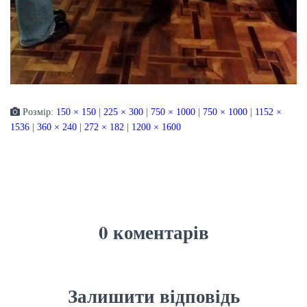
Розмір:
150 × 150
|
225 × 300
|
750 × 1000
|
750 × 1000
|
1152 ×
1536
|
360 × 240
|
272 × 182
|
1200 × 1600
0 коментарів
Залишити відповідь