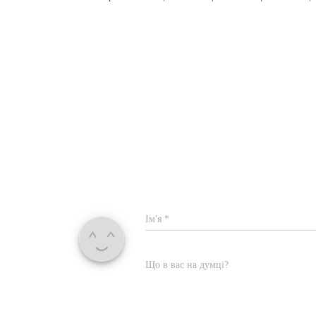
Ім'я
*
Що в вас на думці?