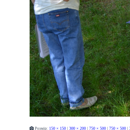
Розмір:
150 × 150
|
300 × 200
|
750 × 500
|
750 × 500
|