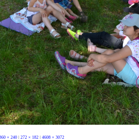
360 × 240
|
272 × 182
|
4608 × 3072