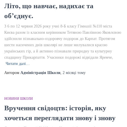
Літо, що навчає, надихає та
об’єднує.
З 6 по 12 червня 2026 року учні 8-Б класу Гімназії №110 міста
Києва разом із класним керівником Тетяною Павлівною Яковлєвою
здійснили пізнавально-оздоровчу подорож до Карпат. Протягом
шести насичених днів школярі не лише милувалися красою
українських гір, а й активно пізнавали природну та культурну
спадщину Прикарпаття. Учасники подорожі відвідали Яремче,
Читати далі…
Автором
Адміністрація Школи
,
2 місяці
тому
НОВИНИ ШКОЛИ
Вручення свідоцтв: історія, яку
хочеться переглядати знову і знову