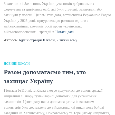
Захисників і Захисниць України, учасників добровольчих
формувань та цивільних осіб, які були страчені, закатовані або
загинули у полоні. Ця пам’ятна дата, встановлена Верховною Радою
України у 2025 році, приурочена до роковин одного з
найжахливіших злочинів росії проти українських
військовополонених – трагедії в
Читати далі…
Автором
Адміністрація Школи
,
2 тижні
тому
НОВИНИ ШКОЛИ
Разом допомагаємо тим, хто
захищає Україну
Гімназія №110 міста Києва вкотре долучилася до волонтерської
ініціативи зі збору гуманітарної допомоги для українських
захисників. Цього разу наша допомога разом із вантажем
волонтерів була доставлена до військових, які виконують бойові
завдання на Харківському, Покровському та Торецькому напрямках,