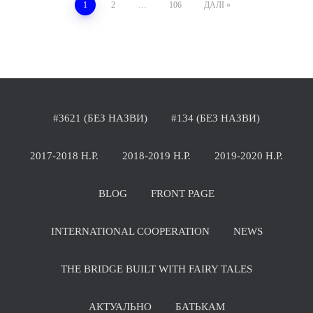
Навігація
1
2
…
106
ДАЛІ
записів
#3621 (БЕЗ НАЗВИ)
#134 (БЕЗ НАЗВИ)
2017-2018 Н.Р.
2018-2019 Н.Р.
2019-2020 Н.Р.
BLOG
FRONT PAGE
INTERNATIONAL COOPERATION
NEWS
THE BRIDGE BUILT WITH FAIRY TALES
АКТУАЛЬНО
БАТЬКАМ