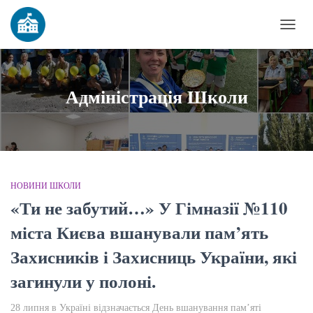
ПЕР
НАВ
Адміністрація Школи
НОВИНИ ШКОЛИ
«Ти не забутий…» У Гімназії №110
міста Києва вшанували пам’ять
Захисників і Захисниць України, які
загинули у полоні.
28 липня в Україні відзначається День вшанування пам’яті