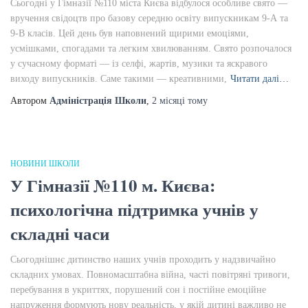
Сьогодні у Гімназії №110 міста Києва відбулося особливе свято —
вручення свідоцтв про базову середню освіту випускникам 9-А та
9-В класів. Цей день був наповнений щирими емоціями,
усмішками, спогадами та легким хвилюванням. Свято розпочалося
у сучасному форматі — із селфі, жартів, музики та яскравого
виходу випускників. Саме такими — креативними,
Читати далі…
Автором
Адміністрація Школи
,
2 місяці
тому
НОВИНИ ШКОЛИ
У Гімназії №110 м. Києва:
психологічна підтримка учнів у
складні часи
Сьогоднішнє дитинство наших учнів проходить у надзвичайно
складних умовах. Повномасштабна війна, часті повітряні тривоги,
перебування в укриттях, порушений сон і постійне емоційне
напруження формують нову реальність, у якій дитині важливо не