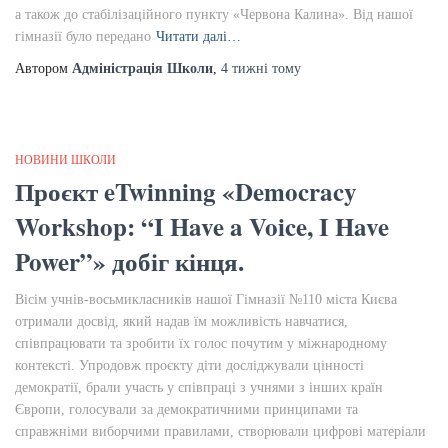
а також до стабілізаційного пункту «Червона Калина». Від нашої
гімназії було передано
Читати далі…
Автором
Адміністрація Школи
,
4 тижні
тому
НОВИНИ ШКОЛИ
Проєкт eTwinning «Democracy
Workshop: “I Have a Voice, I Have
Power”» добіг кінця.
Вісім учнів-восьмикласників нашої Гімназії №110 міста Києва
отримали досвід, який надав їм можливість навчатися,
співпрацювати та зробити їх голос почутим у міжнародному
контексті. Упродовж проєкту діти досліджували цінності
демократії, брали участь у співпраці з учнями з інших країн
Європи, голосували за демократичними принципами та
справжніми виборчими правилами, створювали цифрові матеріали