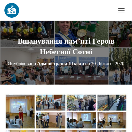
П
Е
Р
Е
Вшанування пам’яті Героїв
М
Небесної Сотні
К
Н
Адміністрація Школи
Опубліковано
на
20 Лютого, 2020
У
Т
И
Н
А
В
І
Г
А
Ц