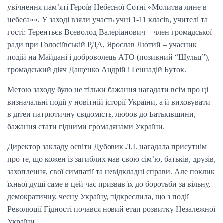
увічнення пам’яті Героїв Небесної Сотні «Молитва лине в
небеса»». У заході взяли участь учні 1-11 класів, учителі та
гості: Терентьєв Всеволод Валеріанович – член громадської
ради при Голосіївській РДА, Ярослав Лютий – учасник
подій на Майдані і доброволець АТО (позивний “Шульц”),
громадський діяч Дащенко Андрій і Геннадій Буток.
Метою заходу було не тільки бажання нагадати всім про ці
визначальні події у новітній історії України, а й виховувати
в дітей патріотичну свідомість, любов до Батьківщини,
бажання стати гідними громадянами України.
Директор закладу освіти Дубовик Л.І. нагадала присутнім
про те, що кожен із загиблих мав свою сім’ю, батьків, друзів,
захоплення, свої симпатії та невідкладні справи. Але поклик
їхньої душі саме в цей час призвав їх до боротьби за вільну,
демократичну, чесну Україну, підкреслила, що з події
Революції Гідності почався новий етап розвитку Незалежної
України.