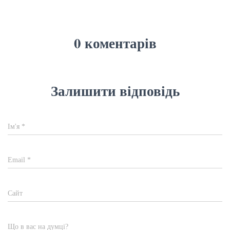
0 коментарів
Залишити відповідь
Ім'я
*
Email
*
Сайт
Що в вас на думці?