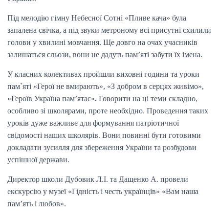
Під мелодію гімну Небесної Сотні «Пливе кача» була
запалена свічка, а під звуки метроному всі присутні схилили
голови у хвилині мовчання. Ще довго на очах учасників
залишаться сльози, вони не дадуть пам’яті забути їх імена.
У класних колективах пройшли виховні години та уроки
пам`яті «Герої не вмирають», «З добром в серцях живімо»,
«Героїв Україна пам’ятає»
.
Говорити на ці теми складно,
особливо зі школярами, проте необхідно. Проведення таких
уроків дуже важливе для формування патріотичної
свідомості наших школярів. Вони повинні бути готовими
докладати зусилля для збереження України та розбудови
успішної держави.
Директор школи Дубовик Л.І. та Дащенко А. провели
екскурсію у музеї «Гідність і честь українців» «Вам наша
пам’ять і любов».