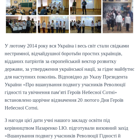
І
Ю
У лютому 2014 року вся Україна і весь світ стали свідками
нестримної, відчайдушної боротьби простих українців,
відданих патріотів за європейський вектор розвитку
держави, за утвердження української нації, за гідне майбутнє
для наступних поколінь. Відповідно до Указу Президента
України «Про вшанування подвигу учасників Революції
гідності та увічнення пам’яті Героїв Небесної Сотні»
встановлено щорічне відзначення 20 лютого Дня Героїв
Небесної Сотні.
З нагоди цієї дати учні нашого закладу освіти під
керівництвом Назаренко І.Ю. підготували виховний захід
«Вшанування подвигу учасників Революції Гідності й