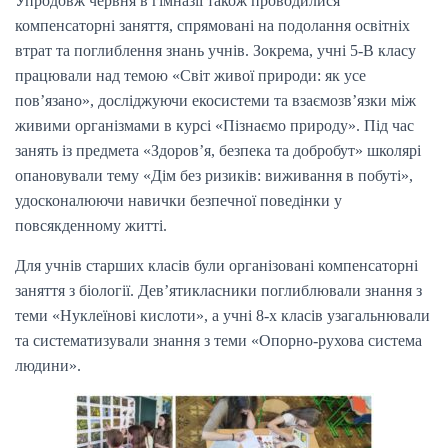
Упродовж червня в гімназії також проводилися
компенсаторні заняття, спрямовані на подолання освітніх
втрат та поглиблення знань учнів. Зокрема, учні 5-В класу
працювали над темою «Світ живої природи: як усе
пов’язано», досліджуючи екосистеми та взаємозв’язки між
живими організмами в курсі «Пізнаємо природу». Під час
занять із предмета «Здоров’я, безпека та добробут» школярі
опановували тему «Дім без ризиків: виживання в побуті»,
удосконалюючи навички безпечної поведінки у
повсякденному житті.
Для учнів старших класів були організовані компенсаторні
заняття з біології. Дев’ятикласники поглиблювали знання з
теми «Нуклеїнові кислоти», а учні 8-х класів узагальнювали
та систематизували знання з теми «Опорно-рухова система
людини».