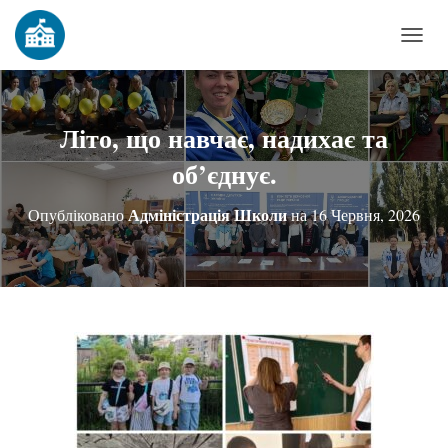
П
Е
Р
Е
Літо, що навчає, надихає та
М
об’єднує.
К
Н
Адміністрація Школи
Опубліковано
на
16 Червня, 2026
У
Т
И
Н
А
В
І
Г
А
Ц