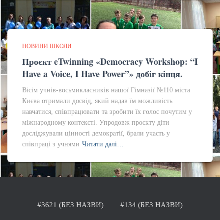
НОВИНИ ШКОЛИ
Проєкт eTwinning «Democracy Workshop: “I
Have a Voice, I Have Power”» добіг кінця.
Вісім учнів-восьмикласників нашої Гімназії №110 міста
Києва отримали досвід, який надав їм можливість
навчатися, співпрацювати та зробити їх голос почутим у
міжнародному контексті. Упродовж проєкту діти
досліджували цінності демократії, брали участь у
співпраці з учнями
Читати далі…
#3621 (БЕЗ НАЗВИ)
#134 (БЕЗ НАЗВИ)