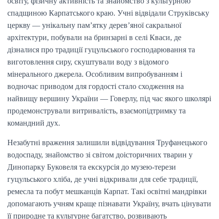
освіту, фізичну активність та знайомство з культурною
спадщиною Карпатського краю. Учні відвідали Струківську
церкву — унікальну пам’ятку дерев’яної сакральної
архітектури, побували на бринзарні в селі Кваси, де
дізналися про традиції гуцульського господарювання та
виготовлення сиру, скуштували воду з відомого
мінерального джерела. Особливим випробуванням і
водночас приводом для гордості стало сходження на
найвищу вершину України — Говерлу, під час якого школярі
продемонстрували витривалість, взаємопідтримку та
командний дух.
Незабутні враження залишили відвідування Труфанецького
водоспаду, знайомство зі світом доісторичних тварин у
Динопарку Буковеля та екскурсія до музею-терези
гуцульського хліба, де учні відкривали для себе традиції,
ремесла та побут мешканців Карпат. Такі освітні мандрівки
допомагають учням краще пізнавати Україну, вчать цінувати
її природне та культурне багатство, розвивають