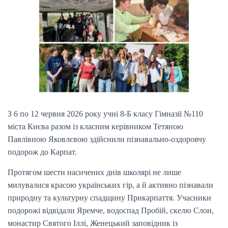
І
Ю
З 6 по 12 червня 2026 року учні 8-Б класу Гімназії №110
міста Києва разом із класним керівником Тетяною
Павлівною Яковлєвою здійснили пізнавально-оздоровчу
подорож до Карпат.
Протягом шести насичених днів школярі не лише
милувалися красою українських гір, а й активно пізнавали
природну та культурну спадщину Прикарпаття. Учасники
подорожі відвідали Яремче, водоспад Пробій, скелю Слон,
монастир Святого Іллі, Женецький заповідник із