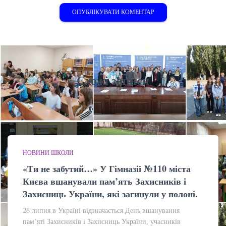
Схожі записи
НОВИНИ ШКОЛИ
«Ти не забутий…» У Гімназії №110 міста
Києва вшанували пам’ять Захисників і
Захисниць України, які загинули у полоні.
28 липня в Україні відзначається День вшанування
пам’яті Захисників і Захисниць України, учасників