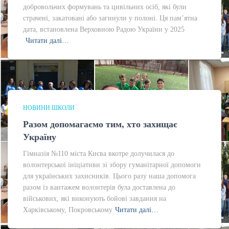
добровольчих формувань та цивільних осіб, які були
страчені, закатовані або загинули у полоні. Ця пам’ятна
дата, встановлена Верховною Радою України у 2025
Читати далі…
НОВИНИ ШКОЛИ
Разом допомагаємо тим, хто захищає
Україну
Гімназія №110 міста Києва вкотре долучилася до
волонтерської ініціативи зі збору гуманітарної допомоги
для українських захисників. Цього разу наша допомога
разом із вантажем волонтерів була доставлена до
військових, які виконують бойові завдання на
Харківському, Покровському
Читати далі…