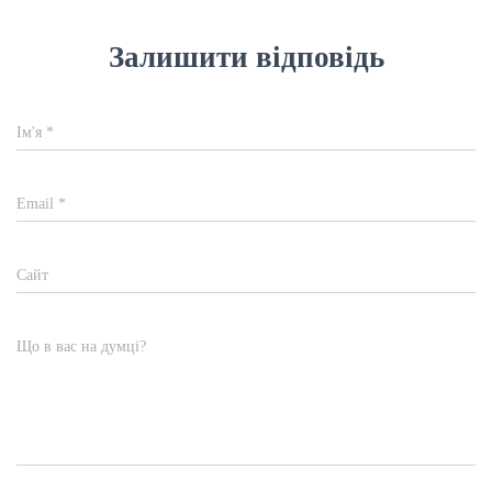
Залишити відповідь
Ім'я
*
Email
*
Сайт
Що в вас на думці?