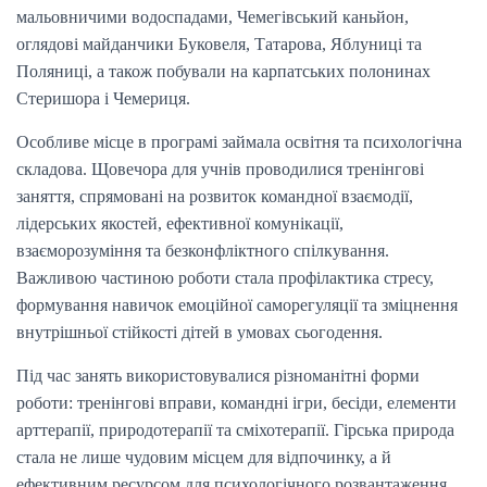
мальовничими водоспадами, Чемегівський каньйон,
оглядові майданчики Буковеля, Татарова, Яблуниці та
Поляниці, а також побували на карпатських полонинах
Стеришора і Чемериця.
Особливе місце в програмі займала освітня та психологічна
складова. Щовечора для учнів проводилися тренінгові
заняття, спрямовані на розвиток командної взаємодії,
лідерських якостей, ефективної комунікації,
взаєморозуміння та безконфліктного спілкування.
Важливою частиною роботи стала профілактика стресу,
формування навичок емоційної саморегуляції та зміцнення
внутрішньої стійкості дітей в умовах сьогодення.
Під час занять використовувалися різноманітні форми
роботи: тренінгові вправи, командні ігри, бесіди, елементи
арттерапії, природотерапії та сміхотерапії. Гірська природа
стала не лише чудовим місцем для відпочинку, а й
ефективним ресурсом для психологічного розвантаження,