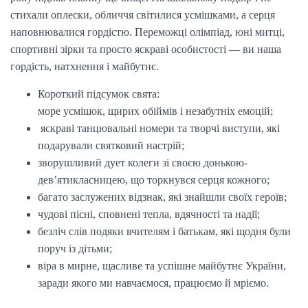
І
стихали оплески, обличчя світилися усмішками, а серця
Ю
наповнювалися гордістю. Переможці олімпіад, юні митці,
спортивні зірки та просто яскраві особистості — ви наша
гордість, натхнення і майбутнє.
Короткий підсумок свята:
море усмішок, щирих обіймів і незабутніх емоцій;
яскраві танцювальні номери та творчі виступи, які
подарували святковий настрій;
зворушливий дует колеги зі своєю донькою-
дев’ятикласницею, що торкнувся серця кожного;
багато заслужених відзнак, які знайшли своїх героїв;
чудові пісні, сповнені тепла, вдячності та надії;
безліч слів подяки вчителям і батькам, які щодня були
поруч із дітьми;
віра в мирне, щасливе та успішне майбутнє України,
заради якого ми навчаємося, працюємо й мріємо.