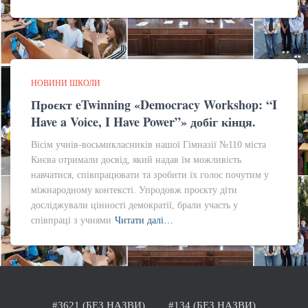
НОВИНИ ШКОЛИ
Проєкт eTwinning «Democracy Workshop: “I
Have a Voice, I Have Power”» добіг кінця.
Вісім учнів-восьмикласників нашої Гімназії №110 міста
Києва отримали досвід, який надав їм можливість
навчатися, співпрацювати та зробити їх голос почутим у
міжнародному контексті. Упродовж проєкту діти
досліджували цінності демократії, брали участь у
співпраці з учнями
Читати далі…
#3621 (БЕЗ НАЗВИ)
#134 (БЕЗ НАЗВИ)