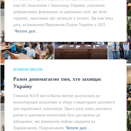
пам’яті Захисників і Захисниць України, учасників
добровольчих формувань та цивільних осіб, які були
страчені, закатовані або загинули у полоні. Ця пам’ятна
дата, встановлена Верховною Радою України у 2025
Читати далі…
НОВИНИ ШКОЛИ
Разом допомагаємо тим, хто захищає
Україну
Гімназія №110 міста Києва вкотре долучилася до
волонтерської ініціативи зі збору гуманітарної допомоги
для українських захисників. Цього разу наша допомога
разом із вантажем волонтерів була доставлена до
військових, які виконують бойові завдання на
Харківському, Покровському
Читати далі…