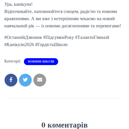
Ура, канікули!
Відпочивайте, наповнюйтеся сонцем, радістю та новими
враженнями. А ми вже з нетерпінням чекаємо на новий
навчальний рік — із новими досягненнями та перемогами!
#ОстаннійДзвоник #ПідсумкиРоку #ТалантиГімназії
#Канікули2026 #ГордістьШколи
Категорії:
НОВИНИ ШКОЛИ
0 коментарів