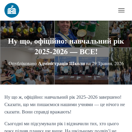
П
Е
Р
Е
Ну що, офіційно: навчальний рік
М
2025-2026 — ВСЕ!
К
Н
Адміністрація Школи
Опубліковано
на
29 Травня, 2026
У
Т
И
Н
А
Ну що ж, офіційно: навчальний рік 2025–2026 завершено!
В
Сказати, що ми пишаємося нашими учнями — це нічого не
І
сказати. Вони справді вражають!
Г
А
Сьогодні ми підсумували рік і відзначили тих, хто цього
Ц
року підняв планку ще вище. На шкільному подвір’ї не