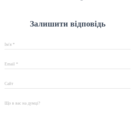
Залишити відповідь
Ім'я
*
Email
*
Сайт
Що в вас на думці?