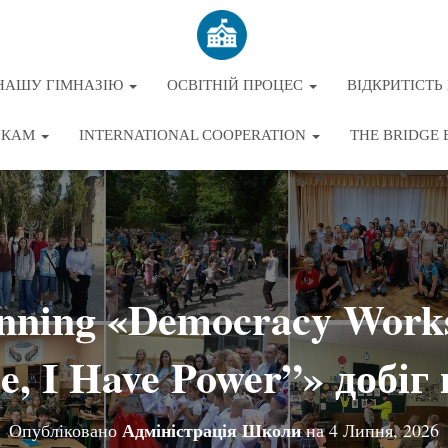
НАШУ ГІМНАЗІЮ
ОСВІТНІЙ ПРОЦЕС
ВІДКРИТІСТЬ 
ЬКАМ
INTERNATIONAL COOPERATION
THE BRIDGE 
nning «Democracy Works
ce, I Have Power”» добіг 
Адміністрація Школи
Опубліковано
на
4 Липня, 2026