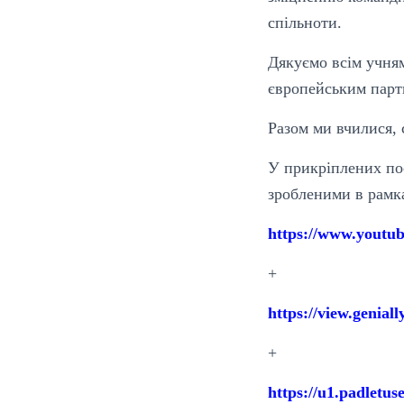
спільноти.
Дякуємо всім учням
європейським парт
Разом ми вчилися, 
У прикріплених по
зробленими в рамк
https://www.yout
+
https://view.genia
+
https://u1.padlet