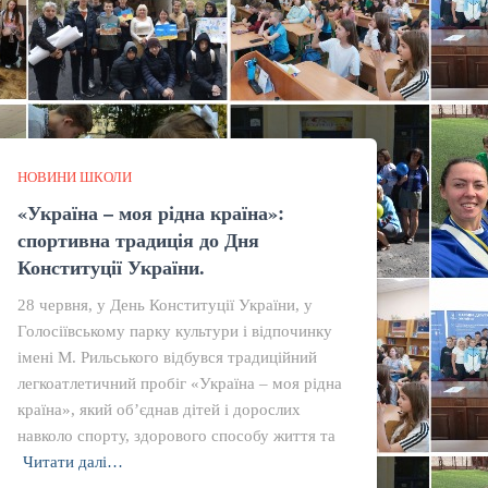
НОВИНИ ШКОЛИ
«Україна – моя рідна країна»:
спортивна традиція до Дня
Конституції України.
28 червня, у День Конституції України, у
Голосіївському парку культури і відпочинку
імені М. Рильського відбувся традиційний
легкоатлетичний пробіг «Україна – моя рідна
країна», який об’єднав дітей і дорослих
навколо спорту, здорового способу життя та
Читати далі…