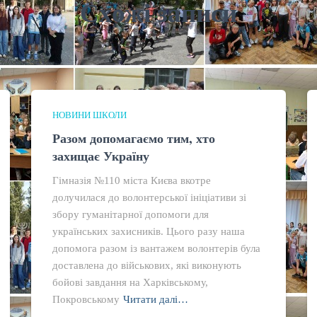
Схожі записи
НОВИНИ ШКОЛИ
Разом допомагаємо тим, хто
захищає Україну
Гімназія №110 міста Києва вкотре
долучилася до волонтерської ініціативи зі
збору гуманітарної допомоги для
українських захисників. Цього разу наша
допомога разом із вантажем волонтерів була
доставлена до військових, які виконують
бойові завдання на Харківському,
Покровському
Читати далі…