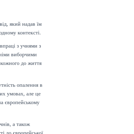
ід, який надав їм
одному контексті.
впраці з учнями з
жніми виборчими
 кожного до життя
утність опалення в
их умовах, але це
на європейському
нів, а також
ті до європейської