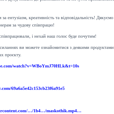
 за ентузіазм, креативність та відповідальність! Дякуєм
нерам за чудову співпрацю!
співпрацювали, і нехай наш голос буде почутим!
силаннях ви можете ознайомитися з деякими продуктами 
ах проєкту.
ube.com/watch?v=WBoYmJ70HLk&t=10s
lly.com/69a6a5e42c153cb23f6a91e5
usercontent.com/…/1b4…/maskothik.mp4…