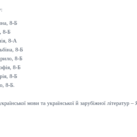
:
на, 8-Б
 8-Б
ія, 8-А
біна, 8-Б
рило, 8-Б
фія, 8-Б
рія, 8-Б
, 8-Б.
української мови та української й зарубіжної літератур –