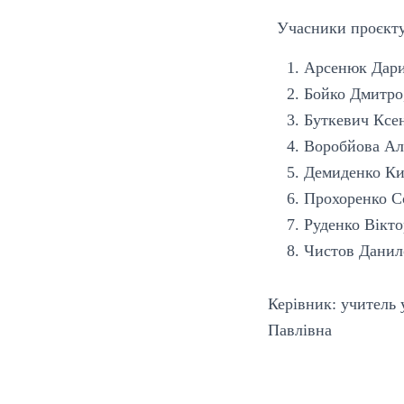
Учасники проєкту
Арсенюк Дари
Бойко Дмитро,
Буткевич Ксен
Воробйова Аль
Демиденко Ки
Прохоренко Со
Руденко Вікто
Чистов Данило
Керівник: учитель 
Павлівна