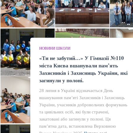
НОВИНИ ШКОЛИ
«Ти не забутий…» У Гімназії №110
міста Києва вшанували пам’ять
Захисників і Захисниць України, які
загинули у полоні.
28 липня в Україні відзначається День
вшанування пам’яті Захисників і Захисниць
України, учасників добровольчих формувань
та цивільних осіб, які були страчені,
закатовані або загинули у полоні. Ця
пам’ятна дата, встановлена Верховною