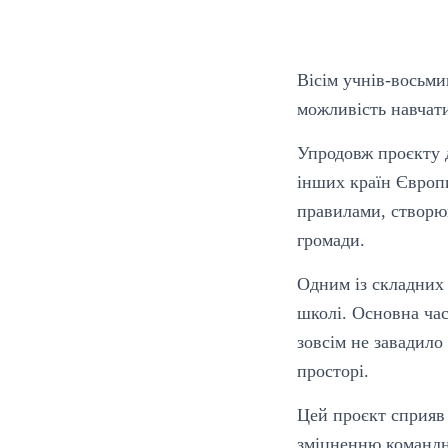
Вісім учнів-восьми
можливість навчати
Упродовж проєкту д
інших країн Європ
правилами, створю
громади.
Одним із складних 
школі. Основна час
зовсім не завадило
просторі.
Цей проєкт сприяв
зміцненню командно