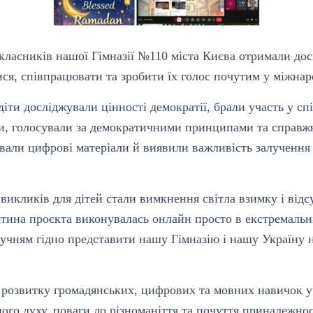
класників нашої Гімназії №110 міста Києва отримали досв
ся, співпрацювати та зробити їх голос почутим у міжнар
іти досліджували цінності демократії, брали участь у спі
и, голосували за демократичними принципами та справ
вали цифрові матеріали й виявили важливість залучення
викликів для дітей стали вимкнення світла взимку і відс
тина проєкта виконувалась онлайн просто в екстремальн
 учням гідно представити нашу Гімназію і нашу Україну 
 розвитку громадянських, цифрових та мовних навичок уч
го духу, поваги до різноманіття та почуття приналежнос